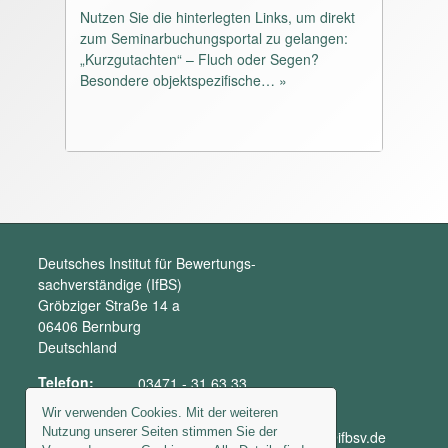
Nutzen Sie die hinterlegten Links, um direkt
Ertragswertrichtlinie
zum Seminarbuchungsportal zu gelangen:
pdf, 1M, 9792 downloads
„Kurzgutachten“ – Fluch oder Segen?
Sachwertrichtlinie
Besondere objektspezifische… »
pdf, 2M, 9751 downloads
Vergleichswertrichtlinie
pdf, 898K, 31706 downloads
abgestimmter Erlass - Bewertungsgestz
pdf, 592K, 18320 downloads
Deutsches Institut für Bewertungs-
sachverständige (IfBS)
Gröbziger Straße 14 a
06406 Bernburg
Deutschland
Telefon:
03471 - 31 63 33
Fax:
03471 - 31 63 39
Wir verwenden Cookies. Mit der weiteren
Nutzung unserer Seiten stimmen Sie der
E-Mail:
bewertungssachverstaendige@ifbsv.de