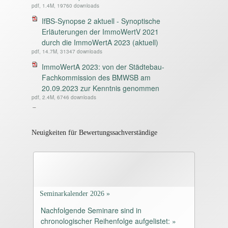
pdf, 1.4M, 19760 downloads
IfBS-Synopse 2 aktuell - Synoptische
Erläuterungen der ImmoWertV 2021
durch die ImmoWertA 2023 (aktuell)
pdf, 14.7M, 31347 downloads
ImmoWertA 2023: von der Städtebau-
Fachkommission des BMWSB am
20.09.2023 zur Kenntnis genommen
pdf, 2.4M, 6746 downloads
IfBS-Synopse 4 aktuell - Synoptische
Gegenüberstellung des 3. Entwurfs der
ImmoWertA 2021 vom 22.12.2021 und
Neuigkeiten für Bewertungssachverständige
des 6. Entwurfes der ImmoWertA vom
20.09.2023
pdf, 13.7M, 6530 downloads
IfBS-Synopse 3 zur BelWertV vom
04.10.2022, in Kraft getreten am
Seminarkalender 2026 »
08.10.2022
Nachfolgende Seminare sind in
pdf, 1.2M, 4954 downloads
chronologischer Reihenfolge aufgelistet: »
Beschluss des Bundesrates vom